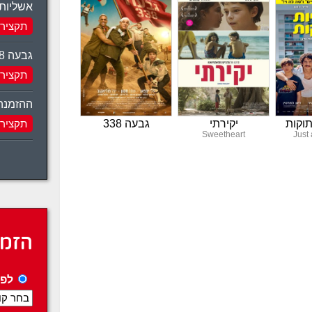
אשליות
תקציר
גבעה 338
תקציר
ההזמנה
וקות
יקירתי
גבעה 338
תקציר
Sweetheart
Just 
הזמנ
לפי