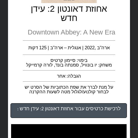
אחוזת דאונטון 2: עידן
חדש
Downtown Abbey: A New Era
ארה"ב ,2022 | אנגלית – ארה"ב | 125 דקות
בימוי: סיימון קרטיס
משחק: יו בונוויל, סמנתה בונד, לורה קרמייקל
הגבלה: אחר
על מנת לברר את שפת הכתוביות של הסרט יש
לבחור קולנוע/לגלול מטה לשעות ההקרנה
לרכישת כרטיסים עבור אחוזת דאונטון 2: עידן חדש :