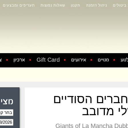
 ביטולים
ניהול הזמנה
תקנון
שאלות נפוצות
תעריפים ומבצעים
Gift Card
נוע
מנויים
אירועים
ארכיון
צ
ברים הסודיים
מציג
י מדובב
Giants of La Mancha Dub