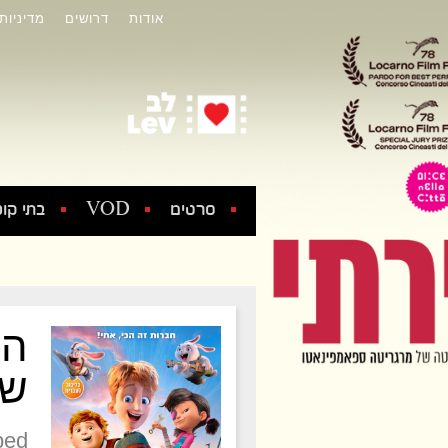
אודות
דרושים
מדיניות
סרטים
VOD
בתי קול
הח
של
bed