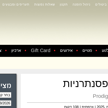
 ביטולים
ניהול הזמנה
תקנון
שאלות נפוצות
תעריפים ומבצעים
Gift Card
נוע
מנויים
אירועים
ארכיון
צ
סנתרניות
מציג
Prodig
20 |
צרפתית |
108
דקות