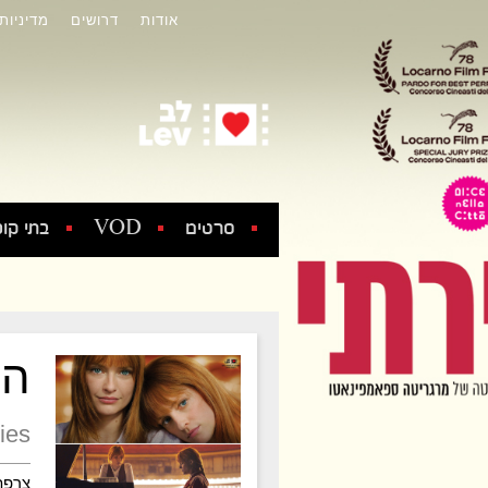
אודות
דרושים
מדיניות
סרטים
VOD
בתי קול
הפ
ies
צרפת ,25