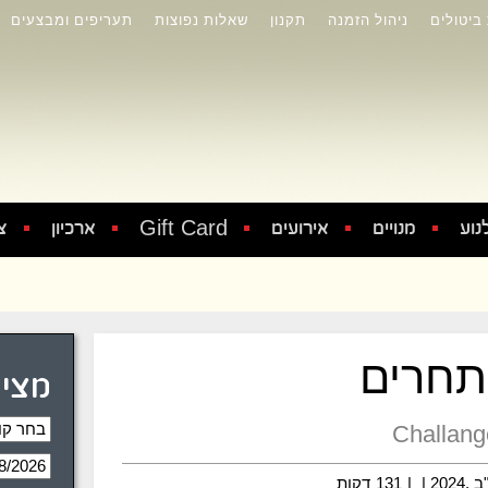
 ביטולים
ניהול הזמנה
תקנון
שאלות נפוצות
תעריפים ומבצעים
Gift Card
נוע
מנויים
אירועים
ארכיון
צ
חרים
מציג
Challang
202 |
|
131
דקות