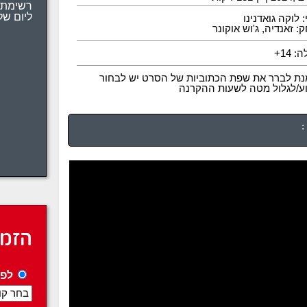
רשימת 
: לוקה גואדנינו
ליום של
 זאנדיה, ג'וש אוקונר
 14+
נת לברר את שפת הכתוביות של הסרט יש לבחור
וע/לגלול מטה לשעות ההקרנה
:
הזמנ
לפי