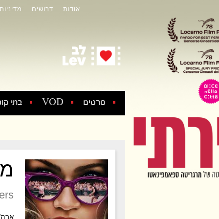
אודות
דרושים
מדיניות
סרטים
VOD
בתי קול
מת
ers
ארה"ב ,4