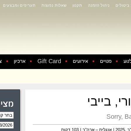
 ביטולים
ניהול הזמנה
תקנון
שאלות נפוצות
תעריפים ומבצעים
Gift Card
נוע
מנויים
אירועים
ארכיון
צ
רי, בייבי
מציג
Sorry, B
202 |
אנגלית – ארה"ב |
103
דקות