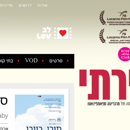
אודות
דרושים
מדיניות
סרטים
VOD
בתי קול
סו
aby
ארה"ב ,5